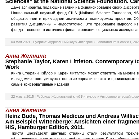
Sciences” at the National Science Foundation. Ca
Даже аспиранты, подающие заявки на финансирование своих диссерт
Национальный научный фонд США (National Science Foundation, NS
общественной и прикладной значимости планируемых проектов. Об
развития дисциплины – недостаточно. Это требование выросло из
фонда – основного источника финансирования социальных исследова
04 мая 2021 |
Рубрика:
Журнальный клуб Интелрос
»
Laboratorium
»
лаб№1, 202
Анна Желнина
Stephanie Taylor, Karen Littleton. Contemporary Id
Work
Книга Стефани Тэйлор и Карен Литтлтон может ответить на многие в
и академического дискурса: понятие «креативность» и производные о
самые консервативные издания
22 марта 2015 |
Рубрика:
Журнальный клуб Интелрос
»
Антропологический фор
Анна Желнина
Heinz Bude, Thomas Medicus und Andreas Willisc
Am Beispiel Wittenberge: Ansichten einer fragmen
HIS, Hamburger Edition, 2011.
Триста шестьдесят цветных страниц стали результатом трехле