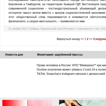
обследованию «менталитета» небольшого города Виттенберге, рас
Берлином и Гамбургом, на территории бывшей ГДР. Виттенберге пре
современной социологии – постиндустриальный, убывающий, депре
потеряли смысл жизни вместе с крахом социалистической экономики.
этот общественный слом переживается и изживается обитателям
физического, а скорее ментального, – применяются ими.
21 ноября 2012 |
Рубрика:
Журнальный клуб Интелрос
»
Laboratorium
»
№2, 201
Вернуться назад
<<
1
2
>>
Следующ
Новости дня
Мониторинг зарубежной прессы
Права человека в России: НПО "Мемориал"* как ни
Особое излучение может убивать Covid-19 и поли
TikTok, Snapchat и Instagram связали с депрессией