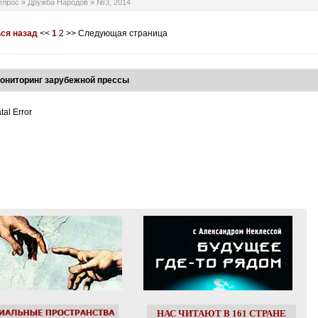
елрос
»
Дружба Народов
»
№3, 2014
ся назад
<<
1
2
>>
Следующая страница
ониторинг зарубежной прессы
tal Error
НАС ЧИТАЮТ В 161 СТРАНЕ