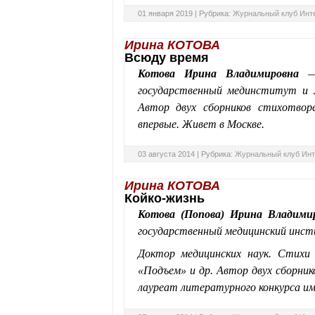
01 января 2019 |
Рубрика:
Журнальный клуб Инт
Ирина КОТОВА
Всюду время
Котова Ирина Владимировна
— 
государственный мединститут и Л
Автор двух сборников стихотво
впервые. Живет в Москве.
03 августа 2014 |
Рубрика:
Журнальный клуб Инт
Ирина КОТОВА
Койко-жизнь
Котова (Попова) Ирина Владими
государственный медицинский инс
Доктор медицинских наук. Стихи
«Подъем» и др. Автор двух сборни
лауреат литературного конкурса им.