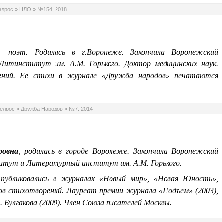
елрос
»
НЛО
»
№154, 2018
поэт. Родилась в г
.В
оронеже. Закончила Воронежский
итинститут им. А.М. Горького. Доктор медицинских наук.
рений. Ее стихи в журнале «Дружба народов» печатаются
елрос
»
Дружба Народов
»
№7, 2014
ровна
, родилась в городе Воронеже.
Закончила Воронежский
титут
и Литературный институт им. А.М. Горького.
 публиковались в журналах «Новый мир», «Новая Юность»,
ков стихотворений. Лауреат премии журнала «Подъем» (2003),
 Булгакова (2009). Член Союза писателей Москвы.