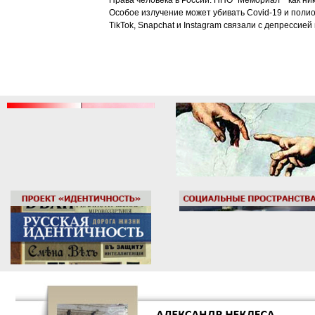
Права человека в России: НПО "Мемориал"* как ни
Особое излучение может убивать Covid-19 и поли
TikTok, Snapchat и Instagram связали с депрессией