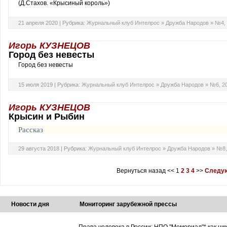
(Д.Стахов. «Крысиный король»)
21 апреля 2020 |
Рубрика:
Журнальный клуб Интелрос
»
Дружба Народов
»
№4, 
Игорь КУЗНЕЦОВ
Город без невесты
Город без невесты
15 июля 2019 |
Рубрика:
Журнальный клуб Интелрос
»
Дружба Народов
»
№6, 2
Игорь КУЗНЕЦОВ
Крысин и Рыбин
Рассказ
29 августа 2018 |
Рубрика:
Журнальный клуб Интелрос
»
Дружба Народов
»
№8,
Вернуться назад
<<
1
2
3
4
>>
Следую
Новости дня
Мониторинг зарубежной прессы