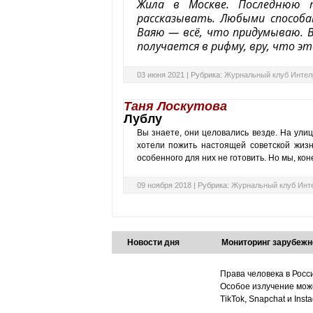
Жила в Москве. Последнюю 
рассказывать. Любыми способам
Ваяю — всё, что придумываю. В
получается в рифму, вру, что э
03 июня 2021 |
Рубрика:
Журнальный клуб Интел
Таня Лоскутова
Лублу
Вы знаете, они целовались везде. На улице
хотели пожить настоящей советской жизн
особенного для них не готовить. Но мы, кон
09 ноября 2018 |
Рубрика:
Журнальный клуб Инт
Новости дня
Мониторинг зарубежн
Права человека в Росс
Особое излучение може
TikTok, Snapchat и Ins