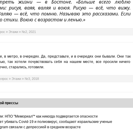
треть жизни — в Бостоне. «Больше всего люблю
и: рисуя, ваяя, валяя и воюя. Рисую — всё, что вижу.
аляю — всё, что помню. Называю это рассказами. Если
то стихи. Воюю с возрастом и ленью.»
рос
»
Этажи
»
№2, 2021
, в метро, в очередях. Да, представьте, и в очередях они бывали. Они так
ью, так хотели почувствовать себя на нашем месте, все просили ничего
ечно, старались, готовили.
елрос
»
Этажи
»
№3, 2018
ой прессы
ии: НПО "Мемориал"* как никогда подвергается опасности
т убивать Covid-19 и полиовирус, сообщают израильские ученые
tagram связали с депрессией в среднем возрасте