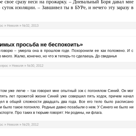
ое свое сразу неси на прожарку. – Дневальный Боря давал мне
 суток изоляции. – Завшивел ты в БУРе, и нечего эту заразу в
ос
»
Неволя
»
№32, 2013
димых просьба не беспокоить»
 говорю – умерла она в прошлом годе. Похоронили ее как положено. И с
 много. Жалко, конечно, но что ж теперь-то сделаешь. До свиданья
елрос
»
Неволя
»
№30, 2012
отом уже легче – так говорил мне опытный зэк с погонялом Синий. Он мог
 пять лет прожитой жизни Синий уже совершил пять ходок, причем начал
ел в общей сложности двадцать два года. Все его тело было расписано
 и было такое погоняло. Родные давно позабыли о нем. У Синего не было ни
паспорте. Про таких в тюрьме говорят: Ни родины, ни флага.
ос
»
Неволя
»
№29, 2012