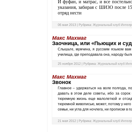
И фуфан, и матрас, и все постельн
указания, забирая с ШИЗО после 15
отряд нести
06 мая 2013 |
Рубрика:
Журнальный клуб Интелр
Макс Махмаг
Заочница, или «Пьющих и су
Слышьте, мужчина, я русским языком вам
училища, где преподавала она, народу было
25 ноября 2012 |
Рубрика:
Журнальный клуб Инт
Макс Махмаг
Звонок
Главное – удержаться на воле полгода, п
давать в этом деле советы, ибо за сорок
тюремную жизнь еще малолеткой и отсид
тюремной живописью, может, потому у него
семьи, ни угла для ночлега, ни прописки в 
21 мая 2012 |
Рубрика:
Журнальный клуб Интелр