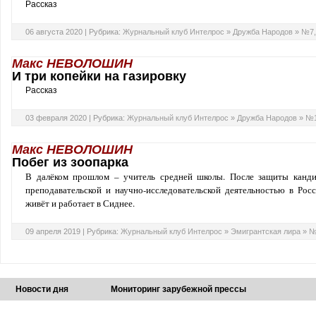
Рассказ
06 августа 2020 |
Рубрика:
Журнальный клуб Интелрос
»
Дружба Народов
»
№7,
Макс НЕВОЛОШИН
И три копейки на газировку
Рассказ
03 февраля 2020 |
Рубрика:
Журнальный клуб Интелрос
»
Дружба Народов
»
№1
Макс НЕВОЛОШИН
Побег из зоопарка
В далёком прошлом – учитель средней школы. После защиты канди
преподавательской и научно-исследовательской деятельностью в Рос
живёт и работает в Сиднее.
09 апреля 2019 |
Рубрика:
Журнальный клуб Интелрос
»
Эмигрантская лира
»
№
Новости дня
Мониторинг зарубежной прессы