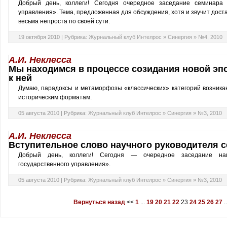
Добрый день, коллеги! Сегодня очередное заседание семинара 
управления». Тема, предложенная для обсуждения, хотя и звучит доста
весьма непроста по своей сути.
19 октября 2010 |
Рубрика:
Журнальный клуб Интелрос
»
Синергия
»
№4, 2010
А.И. Неклесса
Мы находимся в процессе созидания новой эпо
к ней
Думаю, парадоксы и метаморфозы «классических» категорий возника
историческим форматам.
05 августа 2010 |
Рубрика:
Журнальный клуб Интелрос
»
Синергия
»
№3, 2010
А.И. Неклесса
Вступительное слово научного руководителя 
Добрый день, коллеги! Сегодня — очередное заседание на
государственного управления».
05 августа 2010 |
Рубрика:
Журнальный клуб Интелрос
»
Синергия
»
№3, 2010
Вернуться назад
<<
1
...
19
20
21
22
23
24
25
26
27
..