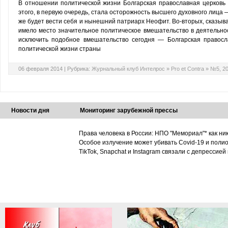
В отношении политической жизни Болгарская православная церковь
этого, в первую очередь, стала осторожность высшего духовного лица 
же будет вести себя и нынешний патриарх Неофит. Во-вторых, сказыва
имело место значительное политическое вмешательство в деятельно
исключить подобное вмешательство сегодня — Болгарская правосл
политической жизни страны
06 февраля 2014 |
Рубрика:
Журнальный клуб Интелрос
»
Pro et Contra
»
№5, 2
Новости дня
Мониторинг зарубежной прессы
Права человека в России: НПО "Мемориал"* как ни
Особое излучение может убивать Covid-19 и поли
TikTok, Snapchat и Instagram связали с депрессией