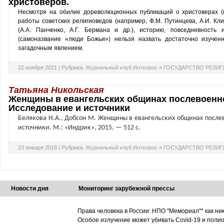
христоверов.
Несмотря на обилие дореволюционных публикаций о христоверах (ка
работы советских религиоведов (например, Ф.М. Путинцева, А.И. Кл
(А.А. Панченко, А.Г. Бермана и др.), историю, повседневность 
(самоназвание «люди Божьи») нельзя назвать достаточно изучен
загадочным явлением.
22 ноября 2021 |
Рубрика:
Журнальный клуб Интелрос
»
ГОСУДАРСТВО РЕЛИГ
Татьяна Никольская
Женщины в евангельских общинах послевоенног
Исследование и источники
Белякова Н.А., Добсон М. Женщины в евангельских общинах послево
источники. М.: «Индрик», 2015. — 512 с.
23 января 2018 |
Рубрика:
Журнальный клуб Интелрос
»
ГОСУДАРСТВО РЕЛИГ
Новости дня
Мониторинг зарубежной прессы
Права человека в России: НПО "Мемориал"* как ни
Особое излучение может убивать Covid-19 и поли