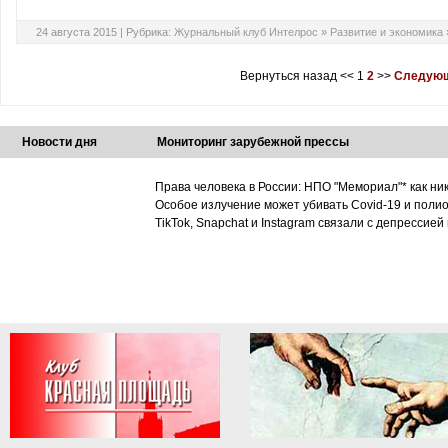
24 августа 2015 |
Рубрика:
Журнальный клуб Интелрос
»
Развитие и экономика
Вернуться назад
<<
1
2
>>
Следующ
Новости дня
Мониторинг зарубежной прессы
Права человека в России: НПО "Мемориал"* как ни
Особое излучение может убивать Covid-19 и поли
TikTok, Snapchat и Instagram связали с депрессией