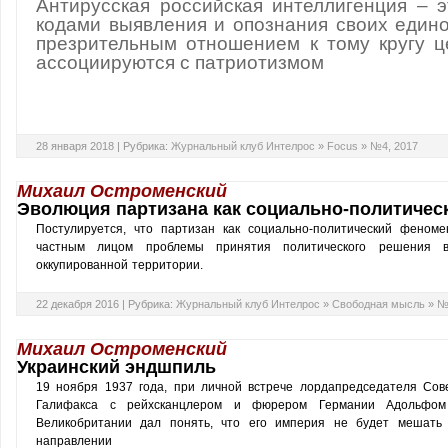
Антирусская российская интеллигенция – э
кодами выявления и опознания своих един
презрительным отношением к тому кругу ц
ассоциируются с патриотизмом
28 января 2018 |
Рубрика:
Журнальный клуб Интелрос
»
Focus
»
№4, 2017
Михаил Остроменский
Эволюция партизана как социально-политичес
Постулируется, что партизан как социально-политический феном
частным лицом проблемы принятия политического решения в
оккупированной территории.
22 декабря 2016 |
Рубрика:
Журнальный клуб Интелрос
»
Свободная мысль
»
№
Михаил Остроменский
Украинский эндшпиль
19 ноября 1937 года, при личной встрече лордапредседателя Сов
Галифакса с рейхсканцлером и фюрером Германии Адольфом 
Великобритании дал понять, что его империя не будет мешать
направлении