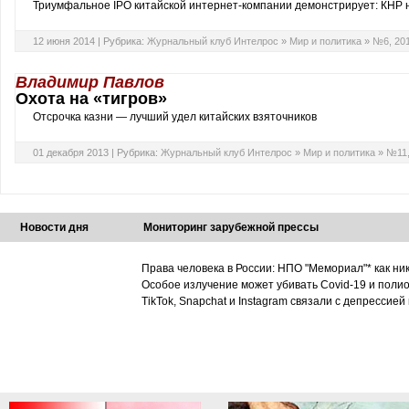
Триумфальное IPO китайской интернет-компании демонстрирует: КНР 
12 июня 2014 |
Рубрика:
Журнальный клуб Интелрос
»
Мир и политика
»
№6, 20
Владимир Павлов
Охота на «тигров»
Отсрочка казни — лучший удел китайских взяточников
01 декабря 2013 |
Рубрика:
Журнальный клуб Интелрос
»
Мир и политика
»
№11,
Новости дня
Мониторинг зарубежной прессы
Права человека в России: НПО "Мемориал"* как ни
Особое излучение может убивать Covid-19 и поли
TikTok, Snapchat и Instagram связали с депрессией