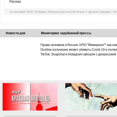
Рассказ
10 сентября 2019 |
Рубрика:
Журнальный клуб Интелрос
»
Дружба Народов
»
№8
Новости дня
Мониторинг зарубежной прессы
Права человека в России: НПО "Мемориал"* как ни
Особое излучение может убивать Covid-19 и поли
TikTok, Snapchat и Instagram связали с депрессией