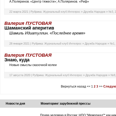
А.Поляринов. «Центр тяжести»;
А.Поляринов. «Риф»
22 марта 2021 |
Рубрика:
Журнальный клуб Интелрос
»
Дружба Народов
»
№3, 
Валерия ПУСТОВАЯ
Шаманский аперитив
Шамиль Идиатуллин. «Последнее время»
28 января 2021 |
Рубрика:
Журнальный клуб Интелрос
»
Дружба Народов
»
№1, 
Валерия ПУСТОВАЯ
Знаю, куда
Новые смыслы сказочной колеи
17 августа 2020 |
Рубрика:
Журнальный клуб Интелрос
»
Дружба Народов
»
№8,
Вернуться назад
<<
1
2
3
>>
Следую
Новости дня
Мониторинг зарубежной прессы
Права человека в России: НПО "Мемориал"* как ни