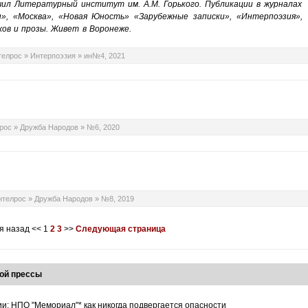
чил Литературный институт им. А.М. Горького. Публикации в журналах
н», «Москва», «Новая Юность» «Зарубежные записки», «Интерпоэзия»,
хов и прозы. Живет в Воронеже.
телрос
»
Интерпоэзия
»
ин№4, 2021
рос
»
Дружба Народов
»
№6, 2020
нтелрос
»
Дружба Народов
»
№8, 2019
я назад
<<
1
2
3
>>
Следующая страница
ой прессы
ии: НПО "Мемориал"* как никогда подвергается опасности