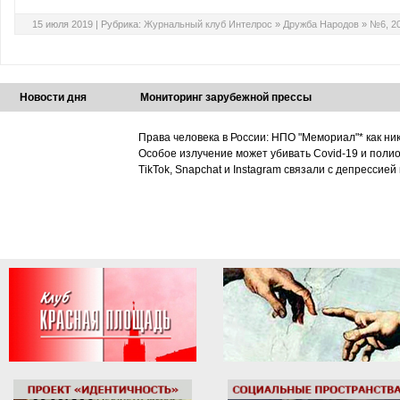
15 июля 2019 |
Рубрика:
Журнальный клуб Интелрос
»
Дружба Народов
»
№6, 2
Новости дня
Мониторинг зарубежной прессы
Права человека в России: НПО "Мемориал"* как ни
Особое излучение может убивать Covid-19 и поли
TikTok, Snapchat и Instagram связали с депрессией