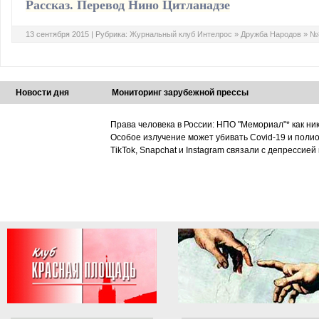
Рассказ. Перевод Нино Цитланадзе
13 сентября 2015 |
Рубрика:
Журнальный клуб Интелрос
»
Дружба Народов
»
№8
Новости дня
Мониторинг зарубежной прессы
Права человека в России: НПО "Мемориал"* как ни
Особое излучение может убивать Covid-19 и поли
TikTok, Snapchat и Instagram связали с депрессией