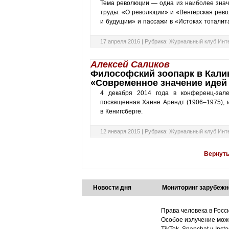
Тема революции — одна из наиболее зна
труды: «О революции» и «Венгерская ре
и будущим» и пассажи в «Истоках тоталита
17 апреля 2016 |
Рубрика:
Журнальный клуб Инт
Алексей Саликов
Философский зоопарк в Кали
«Современное значение идей
4 декабря 2014 года в конференц-зале
посвященная Ханне Арендт (1906–1975), 
в Кенигсберге.
12 января 2015 |
Рубрика:
Журнальный клуб Инт
Вернуть
Новости дня
Мониторинг зарубежн
Права человека в Росс
Особое излучение може