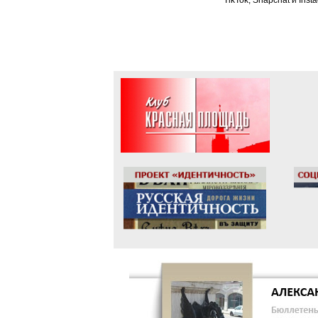
TikTok, Snapchat и Ins