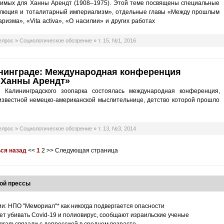
чимых для Ханны Арендт (1908–1975). Этой теме посвящены специальные
волюция и тоталитарный империализм», отдельные главы «Между прошлым
ризма», «Vita activa», «О насилии» и других работах
елрос
»
Социологическое обозрение
»
т. 15, №1, 2016
нинграде: Международная конференция
 Ханны Арендт»
 Калининградского зоопарка состоялась международная конференция,
известной немецко-американской мыслительнице, детство которой прошло
елрос
»
Социологическое обозрение
»
т. 13, №3, 2014
ся назад
<<
1
2
>>
Следующая страница
ой прессы
ии: НПО "Мемориал"* как никогда подвергается опасности
т убивать Covid-19 и полиовирус, сообщают израильские ученые