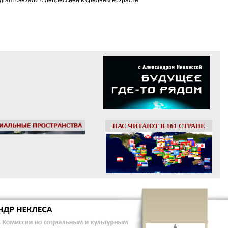
tagram связали с депрессией в среднем возрасте
НАС ЧИТАЮТ В 161 СТРАНЕ