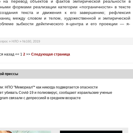
го на перевод объектов и фактов эмпирической реальности в
вными формами реализации категории «пограничности» в тексте
создания текста и движения к его завершению; рефлексия
аниц между словом и телом, художественной и эмпирической
облеме зыбкости дейктического я-центра и его проекции — я-
елрос
»
НЛО
»
№160, 2019
ся назад
<<
1
2
>>
Следующая страница
ой прессы
ии: НПО "Мемориал"* как никогда подвергается опасности
т убивать Covid-19 и полиовирус, сообщают израильские ученые
tagram связали с депрессией в среднем возрасте