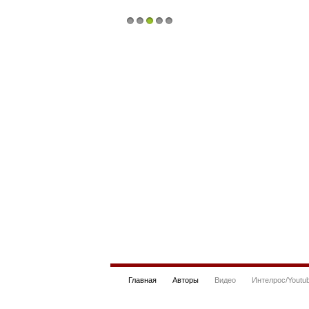
1
2
3
4
5
Главная
Авторы
Видео
Интелрос/Youtu