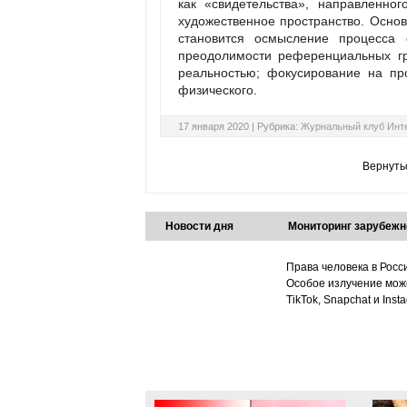
как «свидетельства», направленно
художественное пространство. Осно
становится осмысление процесса 
преодолимости референциальных гр
реальностью; фокусирование на пр
физического.
17 января 2020 |
Рубрика:
Журнальный клуб Инт
Вернуть
Новости дня
Мониторинг зарубежн
Права человека в Росс
Особое излучение може
TikTok, Snapchat и Ins