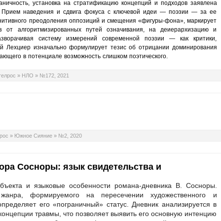
аничность, установка на стратификацию концепций и подходов заявлена
. Прием наведения и сдвига фокуса с ключевой идеи — поэзии — за ее
гнитивного преодоления оппозиций и смещения «фигуры-фона», маркирует
аз от алгоритмизированных путей означивания, на деиерархизацию и
зворачивая систему измерений современной поэзии — как критики,
ий Лехциер изначально формулирует тезис об отрицании доминирования
вающего в потенциале возможность слишком поэтического.
телрос
»
НЛО
»
№172, 2021
рос
»
Южное Сияние
»
№2, 2020
ора Сосноры: язык свидетельства и
убъекта и языковые особенности романа-дневника В. Сосноры.
 жанра, формируемого на пересечении художественного и
определяет его «пограничный» статус. Дневник анализируется в
концепции травмы, что позволяет выявить его основную интенцию