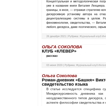
Концептуальная и методологическая погр
уже в названии книги Виталия Лехциера
границы, в иное, — отражая стратегию ко
дискурсивную установку автора на отк
децентрализацию системы в целом. Ра
феноменологии, свидетельства, — Витал
любого дискурса, даже поэтического, скры
26 декабря 2021 |
Рубрика:
Журнальный клуб Ин
ОЛЬГА СОКОЛОВА
КЛУБ «КЛЕВЕР»
рассказ
03 июня 2020 |
Рубрика:
Журнальный клуб Интел
Ольга Соколова
Роман-дневник «Башня» Викт
свидетельство языка
В статье исследуется специфика с
Междискурсивность дневника как
нехудожественного типов дискурса, 
аспекте философии свидетельства и 