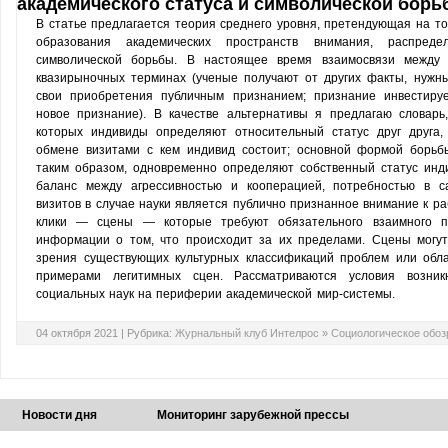
академического статуса и символической борь
В статье предлагается теория среднего уровня, претендующая на то
образования академических пространств внимания, распред
символической борьбы. В настоящее время взаимосвязи между
квазирыночных терминах (ученые получают от других факты, нужн
свои приобретения публичным признанием; признание инвестиру
новое признание). В качестве альтернативы я предлагаю словарь
которых индивиды определяют относительный статус друг друга,
обмене визитами с кем индивид состоит; основной формой борьбы
таким образом, одновременно определяют собственный статус инди
баланс между агрессивностью и кооперацией, потребностью в с
визитов в случае науки является публично признанное внимание к р
клики — сцены — которые требуют обязательного взаимного п
информации о том, что происходит за их пределами. Сцены могу
зрения существующих культурных классификаций проблем или обл
примерами легитимных сцен. Рассматриваются условия возник
социальных наук на периферии академической мир-системы.
04 октября 2021 |
Рубрика:
Журнальный клуб Интелрос
»
Социологическое обоз
Новости дня
Мониторинг зарубежной прессы