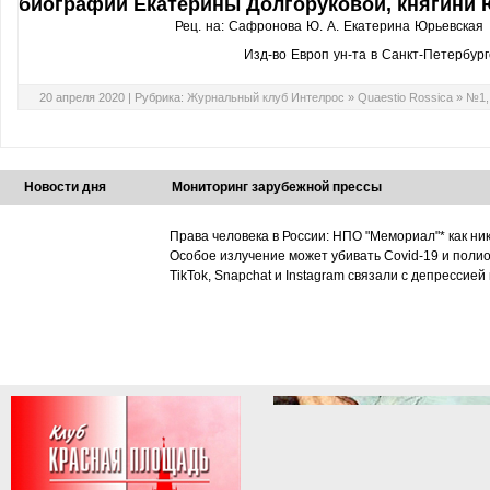
биографии Екатерины Долгоруковой, княгини
Рец. на: Сафронова Ю. А. Екатерина Юрьевская :
Изд-во Европ ун-та в Санкт-Петербурге
20 апреля 2020 |
Рубрика:
Журнальный клуб Интелрос
»
Quaestio Rossica
»
№1,
Новости дня
Мониторинг зарубежной прессы
Права человека в России: НПО "Мемориал"* как ни
Особое излучение может убивать Covid-19 и поли
TikTok, Snapchat и Instagram связали с депрессией