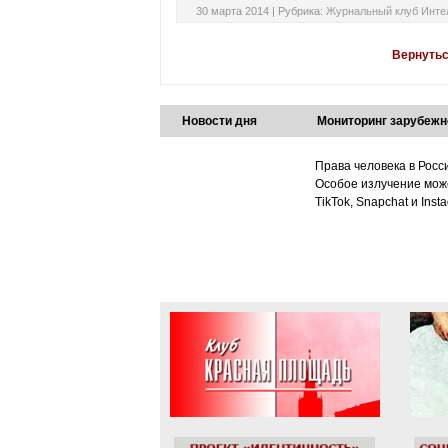
30 марта 2014 |
Рубрика:
Журнальный клуб Инте
Вернутьс
Новости дня
Мониторинг зарубежн
Права человека в Росс
Особое излучение може
TikTok, Snapchat и Ins