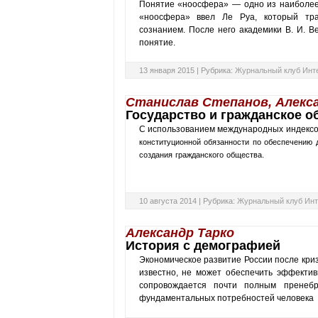
Понятие «ноосфера» — одно из наиболее
«ноосфера» ввел Ле Руа, который тра
сознанием. После него академики В. И. В
понятие.
13 января 2015 |
Рубрика:
Журнальный клуб Инт
Станислав Степанов, Алекса
Государство и гражданское о
С использованием международных индексов
конституционной обязанности по обеспечению 
создания гражданского общества.
10 августа 2014 |
Рубрика:
Журнальный клуб Инт
Александр Тарко
История с демографией
Экономическое развитие России после криз
известно, не может обеспечить эффективн
сопровождается почти полным пренебр
фундаментальных потребностей человека