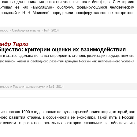
 важных для понимания развития человечества и биосферы. Сам термин
ктовал ее как «мыслящую» оболочку, формирующуюся человеческим
ернадский и Н. Н. Моисеев1 определяли ноосферу как вполне конкретное
елрос
»
Свободная мысль
»
№4, 2014
ндр Тарко
бщество: критерии оценки их взаимодействия
 в статье сделана попытка определить степень
реализации государством его
достойной жизни и свободного
развития граждан России как непременного условия
елрос
»
Гуманитарные науки
»
№1, 2014
иса начала 1990-х годов пошло по пути сырьевой ориентации, который, как
ого развития страны, в особенности ее экономики. Такой путь в России
ежением к развитию остальных секторов экономики и обеспечению