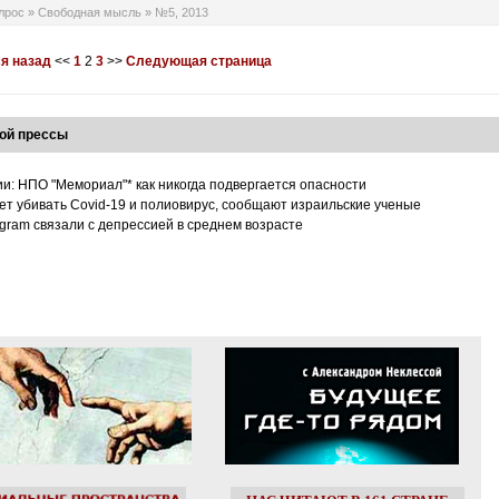
лрос
»
Свободная мысль
»
№5, 2013
я назад
<<
1
2
3
>>
Следующая страница
ой прессы
ии: НПО "Мемориал"* как никогда подвергается опасности
т убивать Covid-19 и полиовирус, сообщают израильские ученые
tagram связали с депрессией в среднем возрасте