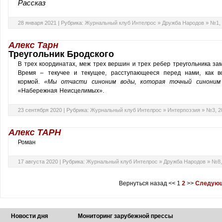
Рассказ
28 января 2021 |
Рубрика:
Журнальный клуб Интелрос
»
Дружба Народов
»
№1, 
Алекс Тарн
Треугольник Бродского
В трех координатах, меж трех вершин и трех ребер треугольника зам
Время – текучее и текущее, расступающееся перед нами, как 
кормой.
«Мы отчасти синоним воды, которая точный синоним
«Набережная Неисцелимых».
23 сентября 2020 |
Рубрика:
Журнальный клуб Интелрос
»
Интерпоэзия
»
№3, 2
Алекс ТАРН
Роман
17 августа 2020 |
Рубрика:
Журнальный клуб Интелрос
»
Дружба Народов
»
№8,
Вернуться назад
<<
1
2
>>
Следующ
Новости дня
Мониторинг зарубежной прессы