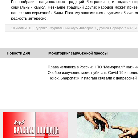
Разнообразие национальных традиций безгранично, и подавляющ
социальный смысл. Незнание традиций других народов может привес
нанесению серьезной обиды. Поэтому знакомиться с чужими обычаями в
редкость интересно.
10 июля 2011 |
Рубрика:
Журнальный клуб Интелрос
»
Дружба Народов
»
№7, 2
Новости дня
Мониторинг зарубежной прессы
Права человека в России: НПО "Мемориал"* как ни
Особое излучение может убивать Covid-19 и поли
TikTok, Snapchat и Instagram связали с депрессией