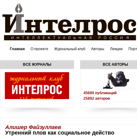
Главная
О проекте
Журнальный клуб
Авторы
Лекции
Пор
ВСЕ ЖУРНАЛЫ
ВСЕ АВТОРЫ
45680
публикаций
25892
авторов
Алишер Файзуллаев
Утренний плов как социальное действо