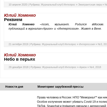
10 апреля 2020 |
Рубрика:
Журнальный клуб Интелрос
»
Эмигрантская лира
»
№
Юлий Хоменко
Реквием
Юлий Хоменко
–
поэт
,
музыкант. Родился в
Москве
публикаций
в
журналах
«Арион» и «Интерпоэзия»
.
Живет в Вене
.
21 октября 2019 |
Рубрика:
Журнальный клуб Интелрос
»
Интерпоэзия
»
№3, 20
Юлий Хоменко
Небо в перьях
29 декабря 2018 |
Рубрика:
Журнальный клуб Интелрос
»
Арион
»
№4, 2018
Новости дня
Мониторинг зарубежной прессы
Права человека в России: НПО "Мемориал"* как ни
Особое излучение может убивать Covid-19 и поли
TikTok, Snapchat и Instagram связали с депрессией