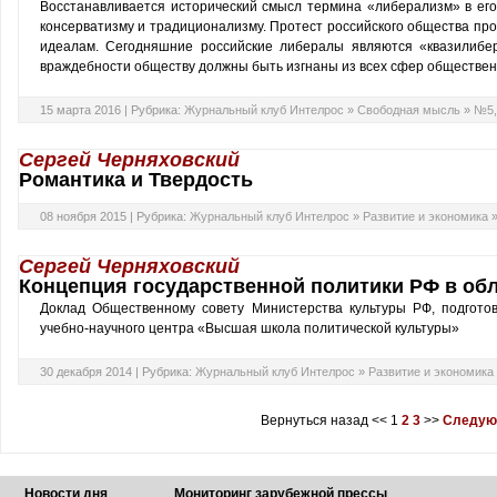
Восстанавливается исторический смысл термина «либерализм» в его
консерватизму и традиционализму. Протест российского общества пр
идеалам. Сегодняшние российские либералы являются «квазилибе
враждебности обществу должны быть изгнаны из всех сфер обществе
15 марта 2016 |
Рубрика:
Журнальный клуб Интелрос
»
Свободная мысль
»
№5,
Сергей Черняховский
Романтика и Твердость
08 ноября 2015 |
Рубрика:
Журнальный клуб Интелрос
»
Развитие и экономика
Сергей Черняховский
Концепция государственной политики РФ в об
Доклад Общественному совету Министерства культуры РФ, подгото
учебно-научного центра «Высшая школа политической культуры»
30 декабря 2014 |
Рубрика:
Журнальный клуб Интелрос
»
Развитие и экономика
Вернуться назад
<<
1
2
3
>>
Следую
Новости дня
Мониторинг зарубежной прессы