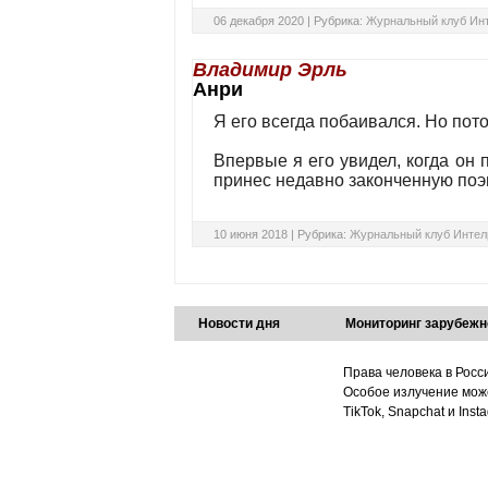
06 декабря 2020 |
Рубрика:
Журнальный клуб Ин
Владимир Эрль
Анри
Я его всегда побаивался. Но пот
Впервые я его увидел, когда он
принес недавно законченную поэм
10 июня 2018 |
Рубрика:
Журнальный клуб Интел
Новости дня
Мониторинг зарубежн
Права человека в Росс
Особое излучение може
TikTok, Snapchat и Ins