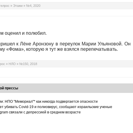
телрос
»
Этажи
»
№4, 2020
ом оценил и полюбил.
 пришел к Лёне Аронзону в переулок Марии Ульяновой. Он
у «Фома», которую я тут же взялся перепечатывать.
рос
»
НЛО
»
№150, 2018
ой прессы
ии: НПО "Мемориал"* как никогда подвергается опасности
т убивать Covid-19 и полиовирус, сообщают израильские ученые
tagram связали с депрессией в среднем возрасте