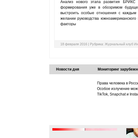
Анализ нового этапа развития БРИКС 
формирования уже в обозримом будущем
выстроить особые отношения с каждым 
желании руководства южноамериканского
факторы
18 февраля 2016 |
Рубрика:
Журнальный клуб Ин
Новости дня
Мониторинг зарубежн
Права человека в Росс
Особое излучение може
TikTok, Snapchat и Ins