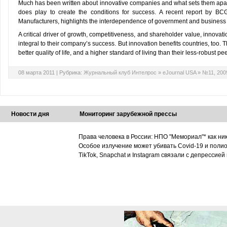
Much has been written about innovative companies and what sets them apart
does play to create the conditions for success. A recent report by BCG
Manufacturers, highlights the interdependence of government and business 
A critical driver of growth, competitiveness, and shareholder value, innovat
integral to their company’s success. But innovation benefits countries, too. 
better quality of life, and a higher standard of living than their less-robust pee
08 марта 2011 |
Рубрика:
Журнальный клуб Интелрос
»
eJournal USA
»
№11, 200
Новости дня
Мониторинг зарубежной прессы
Права человека в России: НПО "Мемориал"* как ни
Особое излучение может убивать Covid-19 и поли
TikTok, Snapchat и Instagram связали с депрессией