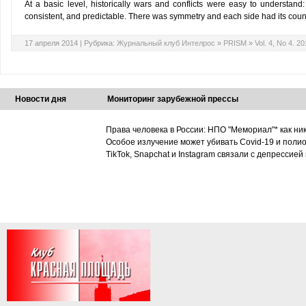
At a basic level, historically wars and conflicts were easy to understan
consistent, and predictable. There was symmetry and each side had its coun
17 апреля 2014 |
Рубрика:
Журнальный клуб Интелрос
»
PRISM
»
Vol. 4, No 4. 2
Новости дня
Мониторинг зарубежной прессы
Права человека в России: НПО "Мемориал"* как ни
Особое излучение может убивать Covid-19 и поли
TikTok, Snapchat и Instagram связали с депрессией