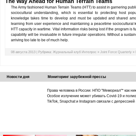
The Way Ahead for Human Terrain Teams
The Army fashioned Human Terrain Teams (HTT) to assist in garnering publi
sociocultural understanding, which is essential to protecting host pop
knowledge takes time to develop and must be updated and shared amon
learning from user experience and maintaining a peacetime sociocultural k
HTT capacity in wartime. Vital information risks being lost if the program is 
capability will be invaluable in future irregular operations. Without a sustai
arriving too late to be of much help.
08 августа 2013 |
Рубрика:
Журнальный клуб Интелрос
»
Joint Force Quarterly
»
Новости дня
Мониторинг зарубежной прессы
Права человека в России: НПО "Мемориал"* как ни
Особое излучение может убивать Covid-19 и поли
TikTok, Snapchat и Instagram связали с депрессией