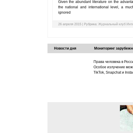
Given the abundant literature on the advant
the national and international level, a muc
ignored
26 апреля 2015 |
Рубрика:
Журнальный клуб Инт
Новости дня
Мониторинг зарубежн
Права человека в Росс
Особое излучение може
TikTok, Snapchat и Ins