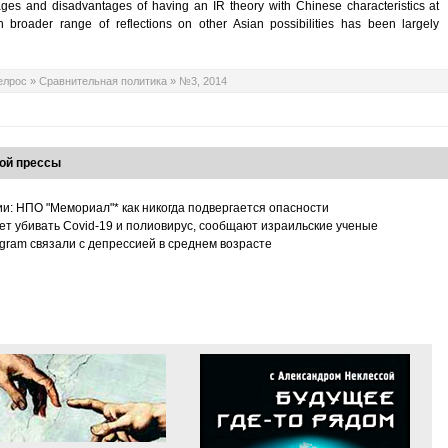
ages and disadvantages of having an IR theory with Chinese characteristics at
h broader range of reflections on other Asian possibilities has been largely
елрос
»
Сравнительная политика
»
№3, 2014
ой прессы
ии: НПО "Мемориал"* как никогда подвергается опасности
т убивать Covid-19 и полиовирус, сообщают израильские ученые
tagram связали с депрессией в среднем возрасте