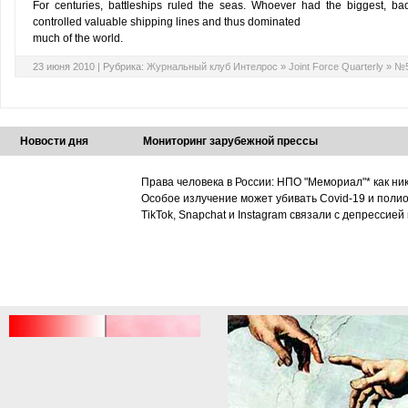
For centuries, battleships ruled the seas. Whoever had the biggest, ba
controlled valuable shipping lines and thus dominated
much of the world.
23 июня 2010 |
Рубрика:
Журнальный клуб Интелрос
»
Joint Force Quarterly
»
№5
Новости дня
Мониторинг зарубежной прессы
Права человека в России: НПО "Мемориал"* как ни
Особое излучение может убивать Covid-19 и поли
TikTok, Snapchat и Instagram связали с депрессией