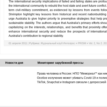
The international security implications of failed and failing states are prof
the international community to rebuild the host state and avert future conflict
term civil-military commitment, as evidenced by lessons from events fol
Shrimpton highlight key lessons from historical and recent nationbuildin
urge Australia to give higher priority to preemptive strategies that help pr
sustainable stability. The authors argue that Australia's primary efforts sh
capitalizing on the interests, relationships, and benefits that proximity of
enhance international security and reduce the prospects of international 
Australia's contribution to regional stability.
01 апреля 2011 |
Рубрика:
Журнальный клуб Интелрос
»
PRISM
»
Vol. 2, No 2. 20
Новости дня
Мониторинг зарубежной прессы
Права человека в России: НПО "Мемориал"* как ни
Особое излучение может убивать Covid-19 и поли
TikTok, Snapchat и Instagram связали с депрессией