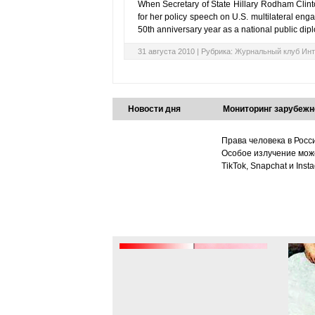
When Secretary of State Hillary Rodham Clint
for her policy speech on U.S. multilateral engag
50th anniversary year as a national public dipl
31 августа 2010 |
Рубрика:
Журнальный клуб Инт
Новости дня
Мониторинг зарубежн
Права человека в Росс
Особое излучение може
TikTok, Snapchat и Ins