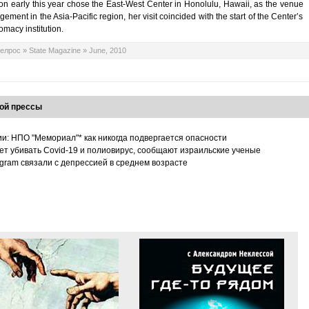
on early this year chose the East-West Center in Honolulu, Hawaii, as the venue
ement in the Asia-Pacific region, her visit coincided with the start of the Center’s
omacy institution.
елрос
»
State Magazine
»
June, 2010
ой прессы
ии: НПО "Мемориал"* как никогда подвергается опасности
т убивать Covid-19 и полиовирус, сообщают израильские ученые
tagram связали с депрессией в среднем возрасте