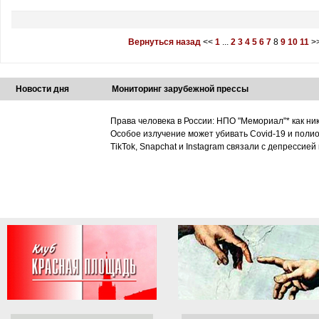
Вернуться назад
<<
1
...
2
3
4
5
6
7
8
9
10
11
>
Новости дня
Мониторинг зарубежной прессы
Права человека в России: НПО "Мемориал"* как ни
Особое излучение может убивать Covid-19 и поли
TikTok, Snapchat и Instagram связали с депрессией