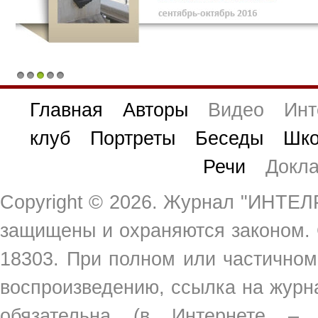
1
2
3
4
5
Главная
Авторы
Видео
Инт
клуб
Портреты
Беседы
Шко
Речи
Докл
Copyright ©
2026. Журнал "ИНТЕЛР
защищены и охраняются законом.
18303. При полном или частичном
воспроизведению, ссылка на жур
обязательна (в Интернете –