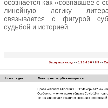
осознается как «совпавшее с с
линейную логику литерат
связывается с фигурой суб
судьбой и историей.
Вернуться назад
<<
1
2
3
4
5
6
7
8
9
>>
Сл
Новости дня
Мониторинг зарубежной прессы
Права человека в России: НПО "Мемориал"* как ни
Особое излучение может убивать Covid-19 и поли
TikTok, Snapchat и Instagram связали с депрессией