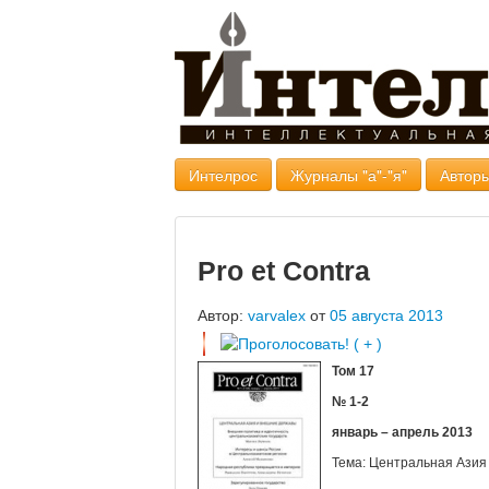
Интелрос
Журналы "а"-"я"
Авторы
Pro et Contra
Автор:
varvalex
от
05 августа 2013
Том
17
№ 1-2
январь – апрель
2013
Тема: Центральная Азия