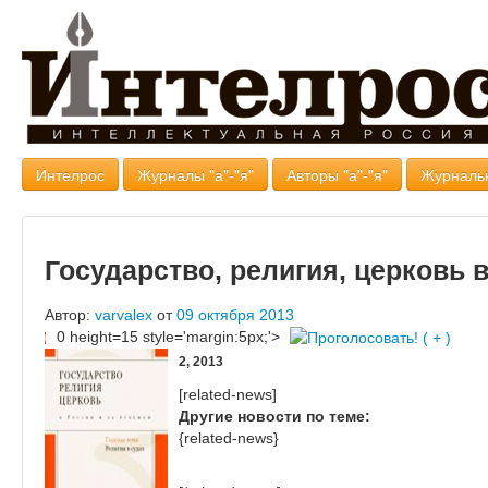
Интелрос
Журналы "а"-"я"
Авторы "а"-"я"
Журналь
Государство, религия, церковь 
Автор:
varvalex
от
09 октября 2013
0 height=15 style='margin:5px;'>
2, 2013
[related-news]
Другие новости по теме:
{related-news}