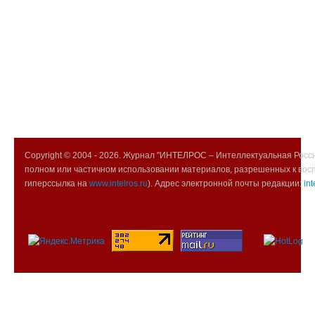
Copyright © 2004 -
2026. Журнал "ИНТЕЛРОС – Интеллектуальная Росси
полном или частичном использовании материалов, разрешенных к вос
гиперссылка на
www.intelros.ru
). Адрес электронной почты редакции:
int