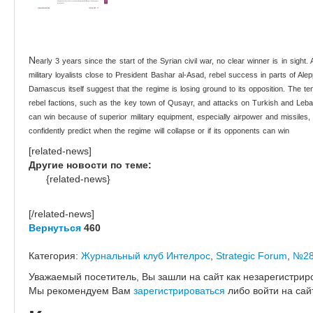
N
early 3 years since the start of the Syrian civil war, no clear winner
is in sight.
military
loyalists close to President Bashar al-Asad, rebel success in parts
of Ale
Damascus itself suggest that the regime is losing ground to its opposition. The te
rebel factions, such as the key
town of Qusayr, and attacks on Turkish and Lebane
can win because of superior military equipment,
especially airpower and missiles,
confidently predict when the regime will collapse or if its opponents can win
[related-news]
Другие новости по теме:
{related-news}
[/related-news]
Вернуться
460
Категория:
Журнальный клуб Интелрос
,
Strategic Forum
,
№28
Уважаемый посетитель, Вы зашли на сайт как незарегистрир
Мы рекомендуем Вам
зарегистрироваться
либо войти на сай