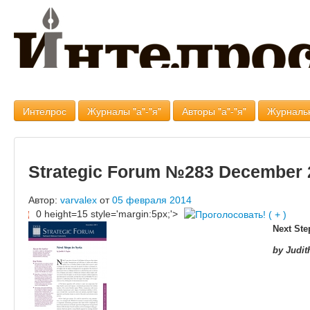
Интелрос
Журналы "а"-"я"
Авторы "а"-"я"
Журналь
Strategic Forum №283 December 
Автор:
varvalex
от
05 февраля 2014
0 height=15 style='margin:5px;'>
Next Ste
by Judit