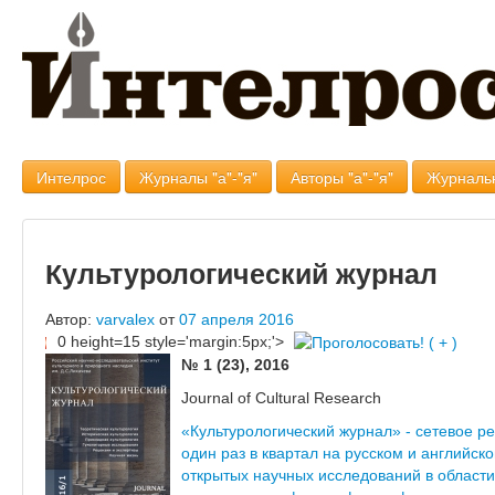
Интелрос
Журналы "а"-"я"
Авторы "а"-"я"
Журналь
Культурологический журнал
Автор:
varvalex
от
07 апреля 2016
0 height=15 style='margin:5px;'>
№ 1 (23), 2016
Journal of Cultural Research
«Культурологический журнал» - сетевое р
один раз в квартал на русском и английск
открытых научных исследований в области 