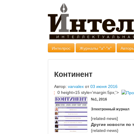
Интелрос
Журналы "а"-"я"
Авторы
Континент
Автор:
varvalex
от
03 июня 2016
0 height=15 style='margin:5px;'>
№1, 2016
Электронный журнал
[related-news]
Другие новости по 
{related-news}