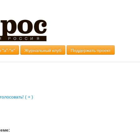
 "а"-"я"
Журнальный клуб
Поддержать проект
теме: