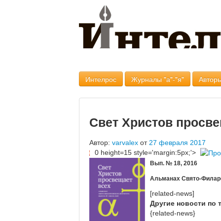
Интелрос
Журналы "а"-"я"
Авторы
Свет Христов просве
Автор:
varvalex
от
27 февраля 2017
0 height=15 style='margin:5px;'>
Вып. № 18, 2016
Альманах Свято-Филаре
[related-news]
Другие новости по 
{related-news}