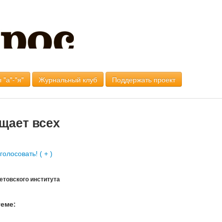
 "а"-"я"
Журнальный клуб
Поддержать проект
щает всех
товского института
теме: