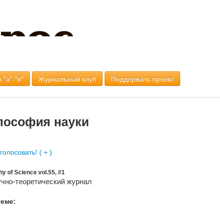
 "а"-"я"
Журнальный клуб
Поддержать проект
лософия науки
y of Science vol.55, #1
чно-теоретический журнал
теме: