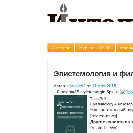
Интелрос
Журналы "а"-"я"
Авторы
Эпистемология и фи
Автор:
varvalex2
от
11 мая 2018
0 height=15 style='margin:5px;'>
т. 55, № 1
Epistemology & Philosoph
Ежеквартальный нау
[related-news]
Другие новости по 
{related-news}