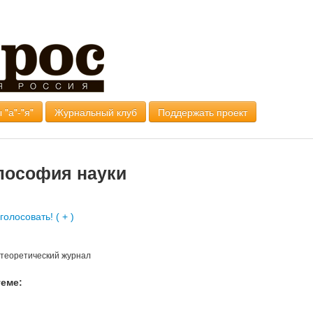
 "а"-"я"
Журнальный клуб
Поддержать проект
лософия науки
-теоретический журнал
теме: