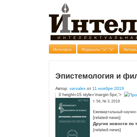
Интелрос
Журналы "а"-"я"
Авторы
Эпистемология и фи
Автор:
varvalex
от
11 ноября 2019
0 height=15 style='margin:5px;'>
т. 56, № 3, 2019
Ежеквартальный научно
[related-news]
Другие новости по 
{related-news}