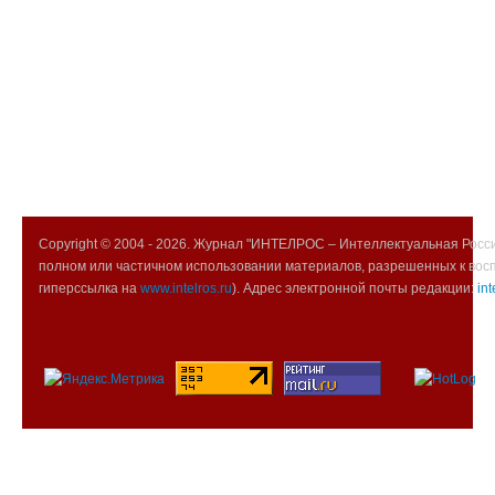
Copyright © 2004 -
2026. Журнал "ИНТЕЛРОС – Интеллектуальная Росси
полном или частичном использовании материалов, разрешенных к вос
гиперссылка на
www.intelros.ru
). Адрес электронной почты редакции:
int