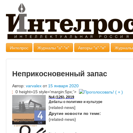
Интелрос
Журналы "а"-"я"
Авторы "а"-"я"
Журналь
Неприкосновенный запас
Автор:
varvalex
от
15 января 2020
0 height=15 style='margin:5px;'>
№4 (126), 2019
Дебаты о политике и культуре
[related-news]
Другие новости по теме:
{related-news}