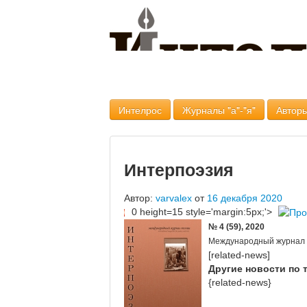
Интелрос
Журналы "а"-"я"
Авторы
Интерпоэзия
Автор:
varvalex
от
16 декабря 2020
0 height=15 style='margin:5px;'>
№ 4 (59), 2020
Международный журнал 
[related-news]
Другие новости по 
{related-news}