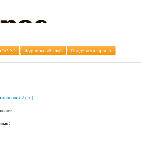
 "а"-"я"
Журнальный клуб
Поддержать проект
поэзии
теме: