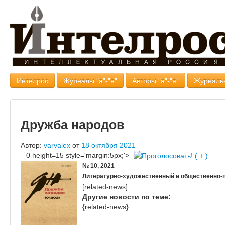
Интелрос
Журналы "а"-"я"
Авторы "а"-"я"
Журналь
Дружба народов
Автор:
varvalex
от
18 октября 2021
0 height=15 style='margin:5px;'>
№ 10, 2021
Литературно-художественный и общественно-
[related-news]
Другие новости по теме:
{related-news}