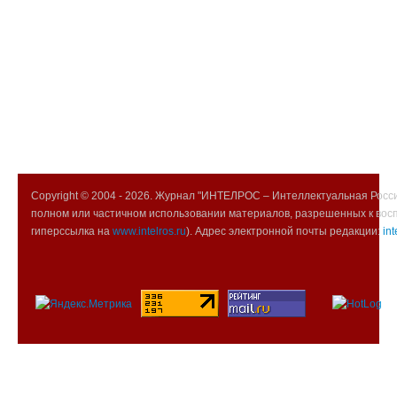
Copyright © 2004 -
2026. Журнал "ИНТЕЛРОС – Интеллектуальная Росси
полном или частичном использовании материалов, разрешенных к вос
гиперссылка на
www.intelros.ru
). Адрес электронной почты редакции:
int