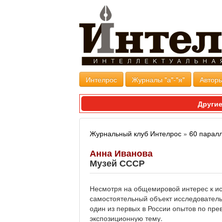
Интелрос
Журналы "а"-"я"
Авторы
Другие
Журнальный клуб Интелрос
»
60 парал
Анна Иванова
Музей СССР
Несмотря на общемировой интерес к ист
самостоятельный объект исследователь
один из первых в России опытов по пр
экспозиционную тему.