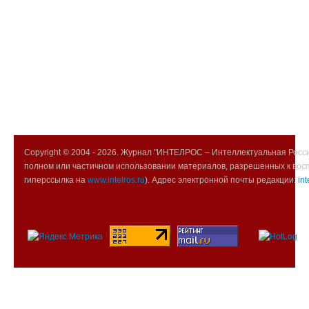
Copyright © 2004 -
2026. Журнал "ИНТЕЛРОС – Интеллектуальная Росси
полном или частичном использовании материалов, разрешенных к вос
гиперссылка на
www.intelros.ru
). Адрес электронной почты редакции:
int