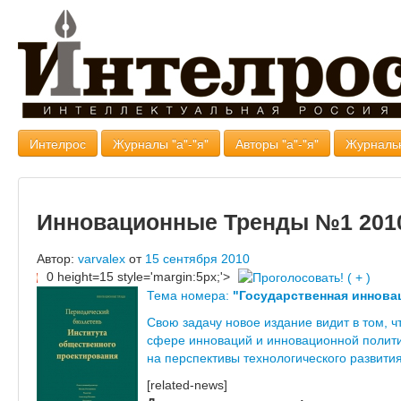
Интелрос
Журналы "а"-"я"
Авторы "а"-"я"
Журналь
Инновационные Тренды №1 201
Автор:
varvalex
от
15 сентября 2010
0 height=15 style='margin:5px;'>
Тема номера:
"Государственная иннова
Свою задачу новое издание видит в том, 
сфере инноваций и инновационной политик
на перспективы технологического развити
[related-news]