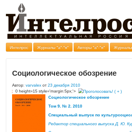
Интелрос
Журналы "а"-"я"
Авторы "а"-"я"
Журналь
Социологическое обозрение
Автор:
varvalex
от
23 декабря 2010
0 height=15 style='margin:5px;'>
Социологическое обозрение
Том 9. № 2. 2010
Специальный выпуск по культурсоцио
Редактор специального выпуска Д. Ю. Ку