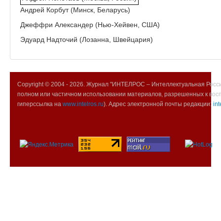
Андрей Корбут (Минск, Беларусь)
Джеффри Александер (Нью-Хейвен, США)
Эдуард Надточий (Лозанна, Швейцария)
Copyright © 2004 -
2026. Журнал "ИНТЕЛРОС – Интеллектуальная Росси
полном или частичном использовании материалов, разрешенных к вос
гиперссылка на
www.intelros.ru
). Адрес электронной почты редакции:
int